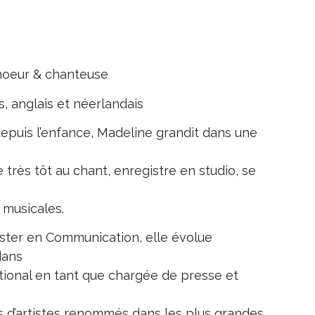
choeur & chanteuse
s, anglais et néerlandais
puis l’enfance, Madeline grandit dans une
très tôt au chant, enregistre en studio, se
 musicales.
aster en Communication, elle évolue
dans
tional en tant que chargée de presse et
s d’artistes renommés dans les plus grandes