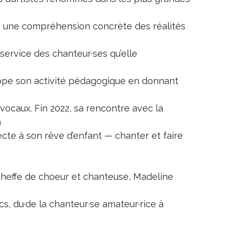
re une compréhension concrète des réalités
 service des chanteur·ses qu’elle
oppe son activité pédagogique en donnant
vocaux. Fin 2022, sa rencontre avec la
n
ecte à son rêve d’enfant — chanter et faire
 cheffe de choeur et chanteuse, Madeline
cs, du·de la chanteur·se amateur·rice à