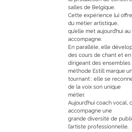
salles de Belgique.
Cette expérience lui off
du métier artistique,
qu’elle met aujourd’hui au
accompagne.
En parallèle, elle dével
des cours de chant et en
dirigeant des ensembles 
méthode Estill marque u
tournant : elle se reconn
de la voix son unique
métier.
Aujourd’hui coach vocal,
accompagne une
grande diversité de publi
l’artiste professionnel·le.